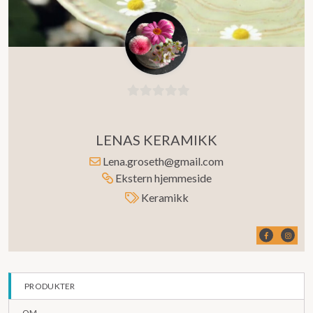
0
ut
LENAS KERAMIKK
av
5
Lena.groseth@gmail.com
Ekstern hjemmeside
Keramikk
PRODUKTER
OM