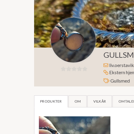
GULLSME
liv.oerstav
Ekstern hje
0
Gullsmed
ut
av
5
PRODUKTER
OM
VILKÅR
OMTALER