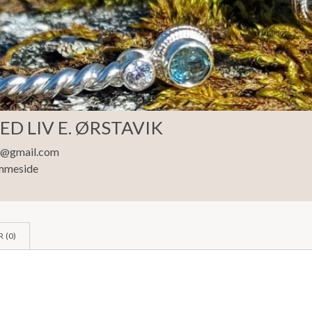
D LIV E. ØRSTAVIK
ik@gmail.com
mmeside
 (
0
)