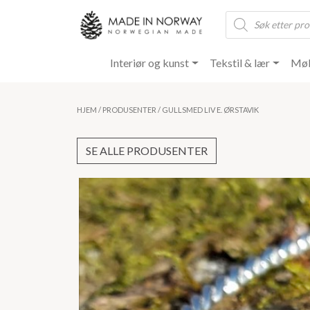
Products
search
Interiør og kunst
Tekstil & lær
Møb
HJEM
/
PRODUSENTER
/ GULLSMED LIV E. ØRSTAVIK
SE ALLE PRODUSENTER