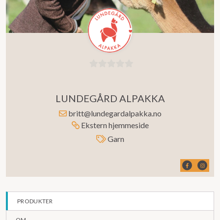
0
ut
LUNDEGÅRD ALPAKKA
av
5
britt@lundegardalpakka.no
Ekstern hjemmeside
Garn
PRODUKTER
OM