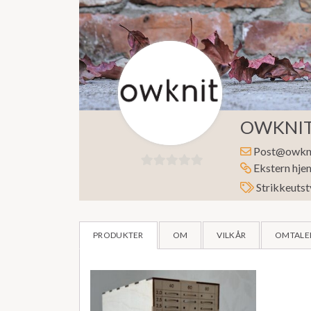
OWKNI
Post@owkni
Ekstern hje
0
Strikkeutst
ut
av
5
PRODUKTER
OM
VILKÅR
OMTALER