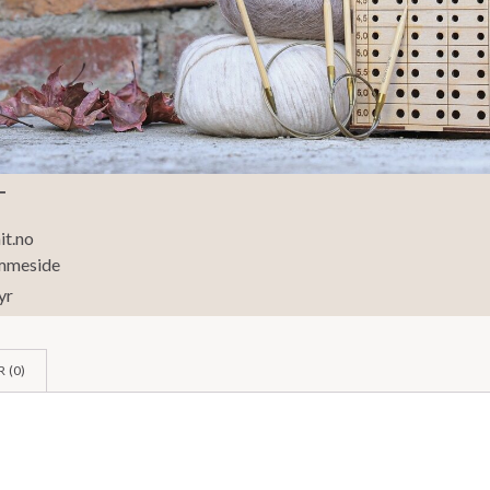
T
t.no
mmeside
yr
 (
0
)