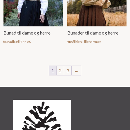
Bunad til dame og herre
Bunader til dame og herre
Bunadbutikken AS
Husfliden Lillehammer
1
2
3
→