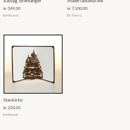
Kalvåg, Bremanger
Maleri alkohol ink
kr
349,00
kr
7.500,00
KortKunst
By Tove G
Stavkirke
kr
220,00
KortKunst