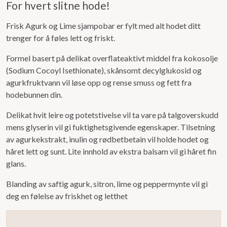
For hvert slitne hode!
out
of
Frisk Agurk og Lime sjampobar er fylt med alt hodet ditt
5
trenger for å føles lett og friskt.
Formel basert på delikat overflateaktivt middel fra kokosolje
(Sodium Cocoyl Isethionate), skånsomt decylglukosid og
agurkfruktvann vil løse opp og rense smuss og fett fra
hodebunnen din.
Delikat hvit leire og potetstivelse vil ta vare på talgoverskudd
mens glyserin vil gi fuktighetsgivende egenskaper. Tilsetning
av agurkekstrakt, inulin og rødbetbetain vil holde hodet og
håret lett og sunt. Lite innhold av ekstra balsam vil gi håret fin
glans.
Blanding av saftig agurk, sitron, lime og peppermynte vil gi
deg en følelse av friskhet og letthet