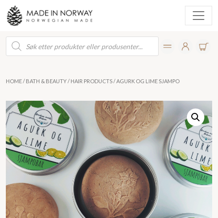
Products
search
HOME
/
BATH & BEAUTY
/
HAIR PRODUCTS
/ AGURK OG LIME SJAMPO