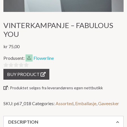
VINTERKAMPANJE – FABULOUS
YOU
kr
75,00
Produsent:
Flowerline
0
BUY PRODUCT
out
of
: Produktet selges fra leverandørens egen nettbutikk
5
SKU:
p67_018
Categories:
Assorted
,
Emballasje
,
Gaveesker
DESCRIPTION