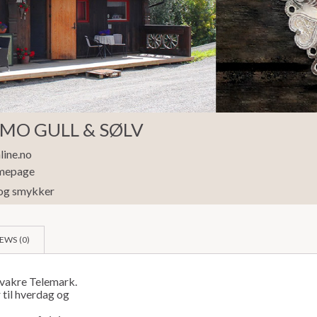
MO GULL & SØLV
ine.no
omepage
og smykker
EWS (
0
)
i vakre Telemark.
til hverdag og