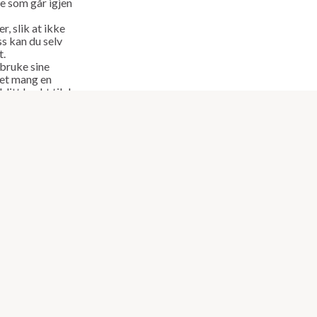
oe som går igjen
r, slik at ikke
s kan du selv
t.
bruke sine
lpet mang en
blitt brukt til de
t man har og
a de skinne
il Øst og Vest
gså til
rodd fast i gamle
smaskiner, 3d
mt eget støperi,
øter du på en av
a eller Linda.