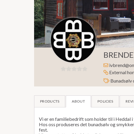
BRENDE
ivbrend@onl
External h
0
Bunadsølv 
out
of
5
PRODUCTS
ABOUT
POLICIES
REVI
Vi er en familiebedrift som holder til i Heddal 
Hos oss produseres det bunadsølv og smykker 
fest.