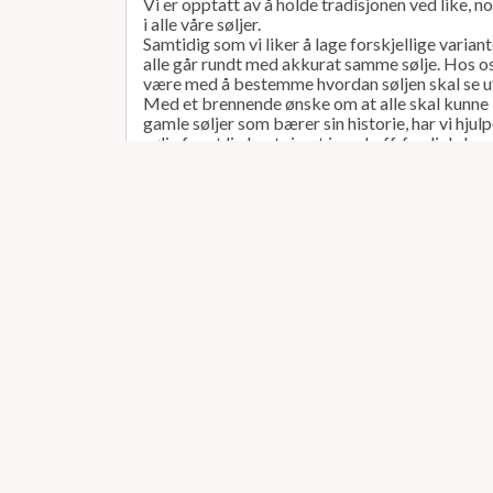
Vi er opptatt av å holde tradisjonen ved like, n
i alle våre søljer.
Samtidig som vi liker å lage forskjellige variante
alle går rundt med akkurat samme sølje. Hos os
være med å bestemme hvordan søljen skal se u
Med et brennende ønske om at alle skal kunne 
gamle søljer som bærer sin historie, har vi hju
sølje fra et liv bortgjemt i en skuff, fordi de har 
er utslitt. Hvorfor ikke være stolt av det sølve
suplere med en ny som passer til de gamle, og l
sammen og skape ny historie.
Vårt bunadsølv passer til barn, dame og herre t
Telemark bunad, beltestakk, stakk og liv, men o
fantasistakk og festdrakt.
Selv om vi er en tradisjonsbedrift har vi ikke g
dager, men har kjelleren full av lasergravering
skrivere og data styrte graveringsmaskiner. Sa
og vi tar på oss leie støp oppdrag.
Vi støper i gull, sølv, messing og bronse.
Det var litt om oss og hva vi driver med.
Kom gjerne innom vårt trivelige verksted, så m
oss.
Sjefen sjølv Ivar eller en av hans to døtre Camill