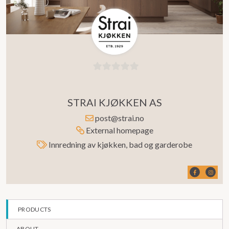
0
out
STRAI KJØKKEN AS
of
5
post@strai.no
External homepage
Innredning av kjøkken, bad og garderobe
PRODUCTS
ABOUT