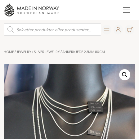
Products
search
HOME
/
JEWELRY
/
SILVER JEWELRY
/ ANKERKJEDE 2,3MM 80 CM