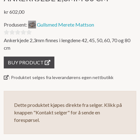
kr
602,00
Produsent:
Gullsmed Merete Mattson
Ankerkjede 2,3mm finnes i lengdene 42, 45, 50, 60, 70 og 80
0
cm
out
of
BUY PRODUCT
5
: Produktet selges fra leverandørens egen nettbutikk
Dette produktet kjøpes direkte fra selger. Klikk på
knappen "Kontakt selger" for å sende en
forespørsel.