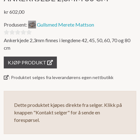
kr
602,00
Produsent:
Gullsmed Merete Mattson
Ankerkjede 2,3mm finnes i lengdene 42, 45, 50, 60, 70 og 80
0
cm
ut
av
KJØP PRODUKT
5
: Produktet selges fra leverandørens egen nettbutikk
Dette produktet kjøpes direkte fra selger. Klikk på
knappen "Kontakt selger" for å sende en
forespørsel.