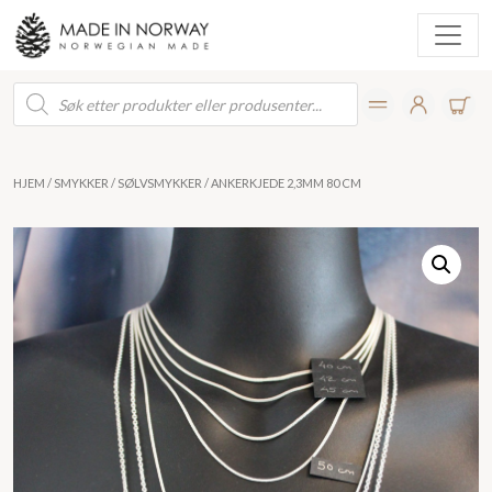
Products
search
HJEM
/
SMYKKER
/
SØLVSMYKKER
/ ANKERKJEDE 2,3MM 80 CM