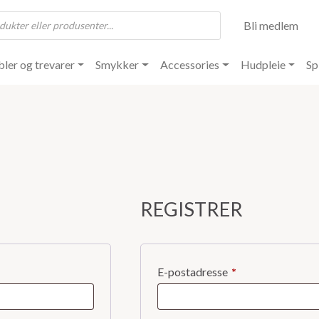
Bli medlem
ler og trevarer
Smykker
Accessories
Hudpleie
Sp
REGISTRER
Påkrevd
E-postadresse
*