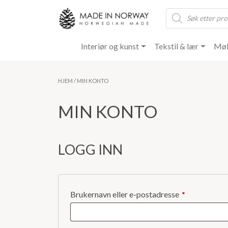
Products
search
Interiør og kunst
Tekstil & lær
Møb
HJEM
/ MIN KONTO
MIN KONTO
LOGG INN
Påkrevd
Brukernavn eller e-postadresse
*