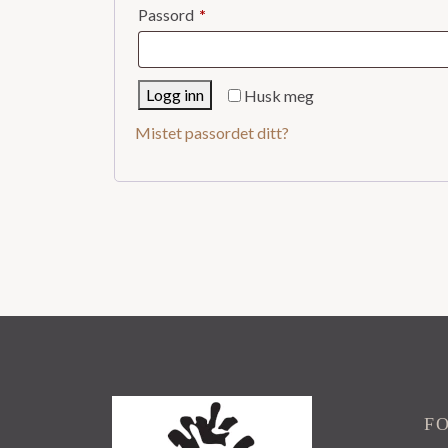
Påkrevd
Passord
*
Logg inn
Husk meg
Mistet passordet ditt?
F