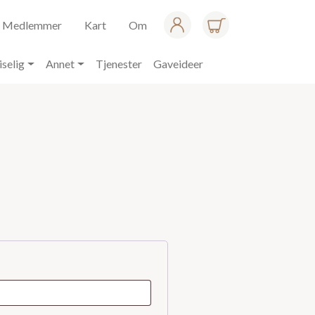
Medlemmer
Kart
Om
iselig
Annet
Tjenester
Gaveideer