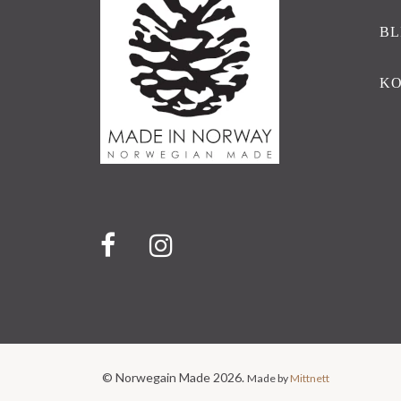
BL
K
© Norwegain Made 2026.
Made by
Mittnett