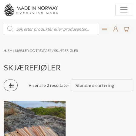
Products
search
HJEM
/
MØBLER OG TREVARER
/ SKJÆREFJØLER
SKJÆREFJØLER
Viser alle 2 resultater