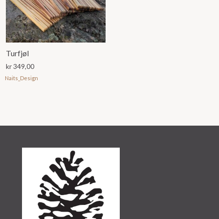
Turfjøl
kr
349,00
Naits_Design