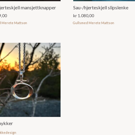
jerteskjell mansjettknapper
Sau-/hjerteskjell slipslenke
9,00
kr
1.080,00
d Merete Mattson
Gullsmed Merete Mattson
mykker
ykkedesign