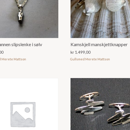
nen slipslenke i sølv
Kamskjell manskjettknapper
00
kr
1.499,00
d Merete Mattson
Gullsmed Merete Mattson