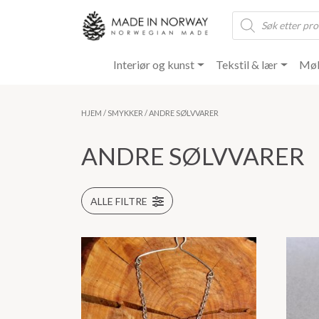
Products
search
Interiør og kunst
Tekstil & lær
Møb
HJEM
/
SMYKKER
/ ANDRE SØLVVARER
ANDRE SØLVVARER
ALLE FILTRE