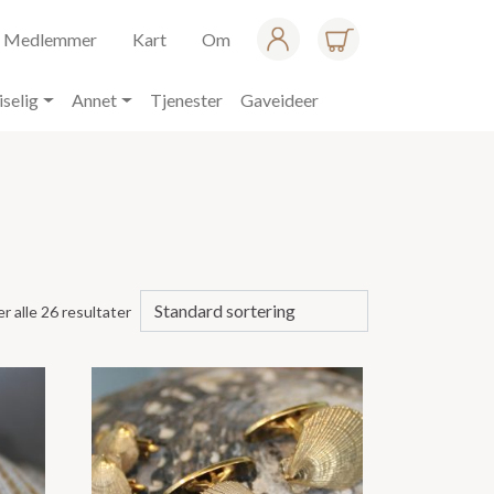
Medlemmer
Kart
Om
iselig
Annet
Tjenester
Gaveideer
er alle 26 resultater