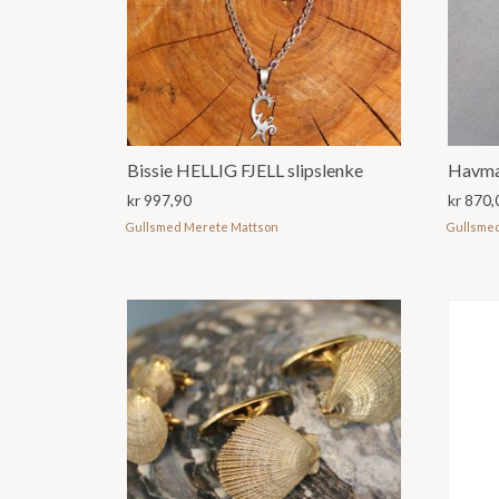
Bissie HELLIG FJELL slipslenke
Havman
kr
997,90
kr
870,
Gullsmed Merete Mattson
Gullsme