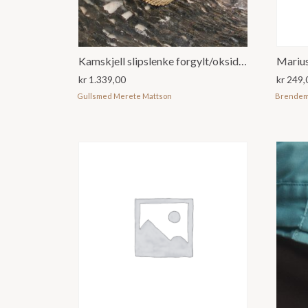
Kamskjell slipslenke forgylt/oksidert
Marius
kr
1.339,00
kr
249,
Gullsmed Merete Mattson
Brendemo