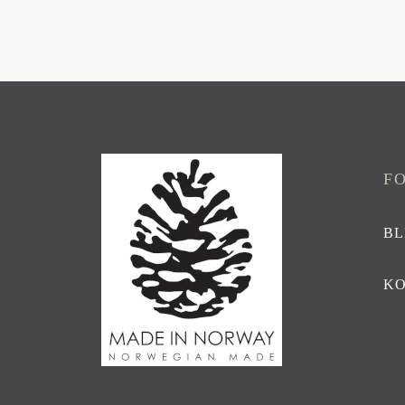
F
BL
K