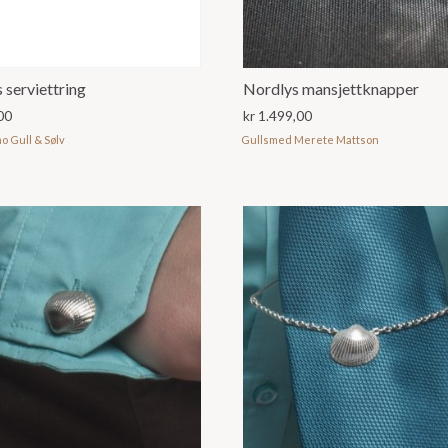
 serviettring
Nordlys mansjettknapper
00
kr
1.499,00
 Gull & Sølv
Gullsmed Merete Mattson