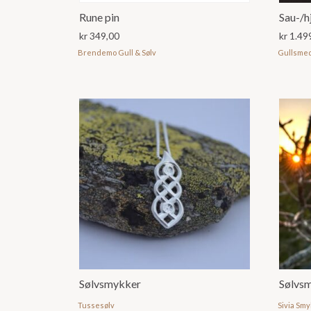
Rune pin
Sau-/h
kr
349,00
kr
1.49
Brendemo Gull & Sølv
Gullsme
Sølvsmykker
Sølvs
Tussesølv
Sivia Sm