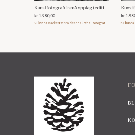
Kunstfotografi i små opplag (editions)
kr
1.980,00
kr
1.98
K Linnea Backe/Embroidered Cloths - fotograf
K Linnea
F
BL
K