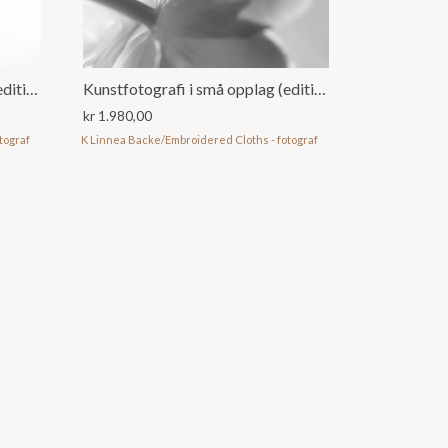
Kunstfotografi i små opplag (editions)
Kunstfotografi i små opplag (editions)
kr
1.980,00
tograf
K Linnea Backe/Embroidered Cloths - fotograf