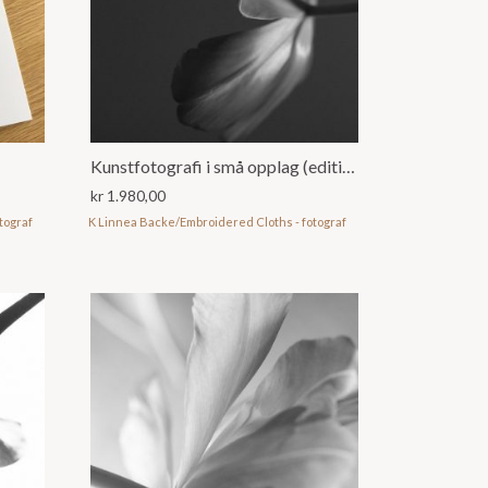
Kunstfotografi i små opplag (editions)
kr
1.980,00
tograf
K Linnea Backe/Embroidered Cloths - fotograf