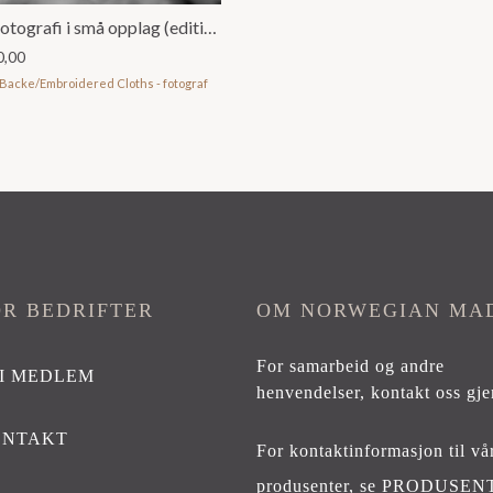
Kunstfotografi i små opplag (editions) (Kopi)
0,00
 Backe/Embroidered Cloths - fotograf
OR BEDRIFTER
OM NORWEGIAN MA
For samarbeid og andre
I MEDLEM
henvendelser,
kontakt oss gje
ONTAKT
For kontaktinformasjon til vå
produsenter, se
PRODUSEN