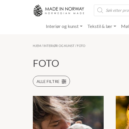
Products
search
Interiør og kunst
Tekstil & lær
Møb
HJEM
/
INTERIØR OG KUNST
/ FOTO
FOTO
ALLE FILTRE