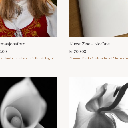
rmasjonsfoto
Kunst Zine – No One
0,00
kr
200,00
 Backe/Embroidered Cloths - fotograf
K Linnea Backe/Embroidered Cloths - fo