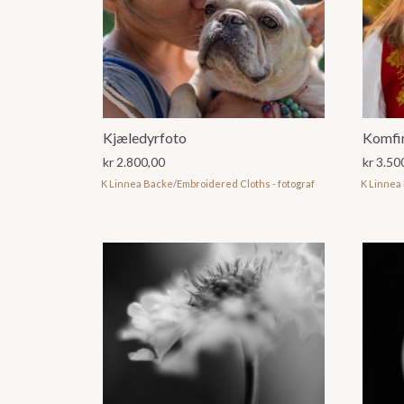
Kjæledyrfoto
Komfi
kr
2.800,00
kr
3.50
K Linnea Backe/Embroidered Cloths - fotograf
K Linnea