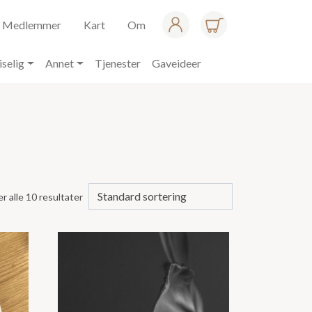
Medlemmer
Kart
Om
iselig
Annet
Tjenester
Gaveideer
er alle 10 resultater