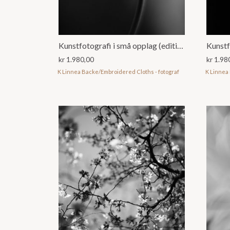
Kunstfotografi i små opplag (editions)
kr
1.980,00
kr
1.98
K Linnea Backe/Embroidered Cloths - fotograf
K Linnea