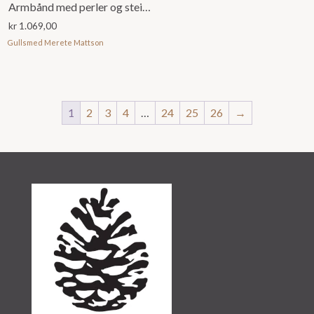
Armbånd med perler og stein, assortert
kr
1.069,00
Gullsmed Merete Mattson
1
2
3
4
…
24
25
26
→