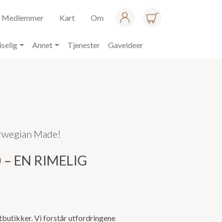
Medlemmer
Kart
Om
iselig
Annet
Tjenester
Gaveideer
orwegian Made!
O
– EN RIMELIG
ttbutikker. Vi forstår utfordringene