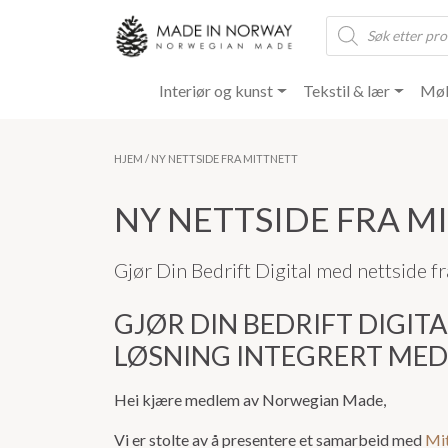
Products
search
Interiør og kunst
Tekstil & lær
Møb
HJEM
/ NY NETTSIDE FRA MITTNETT
NY NETTSIDE FRA M
Gjør Din Bedrift Digital med nettside f
GJØR DIN BEDRIFT DIGIT
LØSNING INTEGRERT ME
Hei kjære medlem av Norwegian Made,
Vi er stolte av å presentere et samarbeid med
Mit