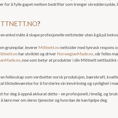
er for å fylle gapet mellom bedrifter som trenger skreddersydde,
ITTNETT.NO
?
 en enkel måte å skape profesjonelle nettsteder uten å gå på bekos
 grunnpilar, leverer
Mittnett.no
nettsider med lynrask respons o
ittnett.no
har utviklet og driver
NorwegianMade.no
, vår felles m
ianMade.no
, noe som betyr at produkter i din Mittnett nettbutik
 fellesskap som verdsetter norsk produksjon, bærekraft, kvalitet 
l tilstedeværelse for å forsterke sin innvirkning og synlighet i ma
t for deg å oppnå akkurat dette – en profesjonell, rimelig, og bru
r å lære mer om deres tjenester og hvordan de kan hjelpe deg.