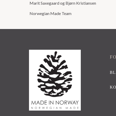
Marit Saxegaard og Bjørn Kristiansen
Norwegian Made Team
F
BL
K