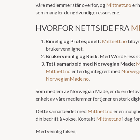
våre medlemmer står overfor, og
Mittnett.no
er h
som mangler de nødvendige ressursene.
HVORFOR NETTSIDE FRA
M
Rimelig og Profesjonelt:
Mittnett.no
tilbyr
brukervennlighet.
Brukervennlig og Rask:
Med WordPress som
Tett samarbeid med Norwegian Made:
M
Mittnett.no
er ferdig integrert med
Norweg
NorwegianMade.no
.
Som medlem av Norwegian Made, er du en del av en
enkelt av våre medlemmer fortjener en sterk digita
Dette samarbeidet med
Mittnett.no
er en mulighe
din bedrift å vokse. Kontakt
Mittnett.no
i dag fo
Med vennlig hilsen,