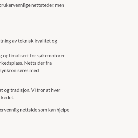
 brukervennlige nettsteder, men
tning av teknisk kvalitet og
g optimalisert for søkemotorer.
arkedsplass. Nettsider fra
k synkroniseres med
og tradisjon. Vi tror at hver
rkedet.
kervennlig nettside som kan hjelpe