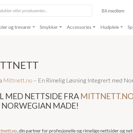
Bli medlem
ler og trevarer
Smykker
Accessories
Hudpleie
Sp
ITTNETT
ra
Mittnett.no
– En Rimelig Løsning Integrert med N
AL MED NETTSIDE FRA
MITTNETT.N
D NORWEGIAN MADE!
tnett.no
, din partner for profesjonelle og rimelige nettsider og ne