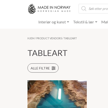
Products
search
Interiør og kunst
Tekstil & lær
Møb
HJEM
/ PRODUCT VENDORS / TABLEART
TABLEART
ALLE FILTRE