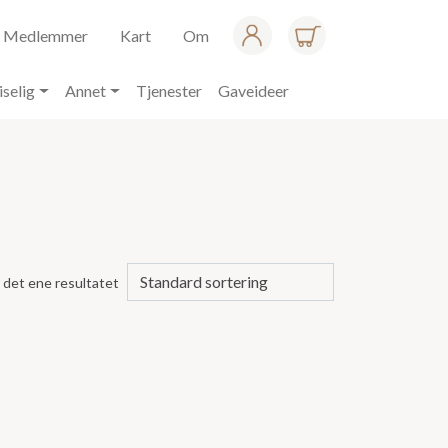
Medlemmer
Kart
Om
iselig
Annet
Tjenester
Gaveideer
 det ene resultatet