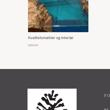
Kvalitetsmøbler og interiør
TableArt
F