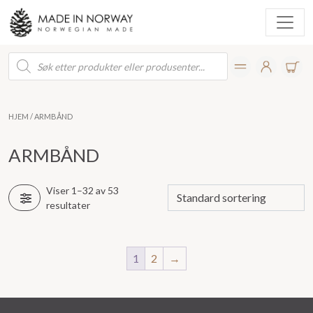
Products
search
HJEM
/ ARMBÅND
ARMBÅND
Viser 1–32 av 53
resultater
1
2
→