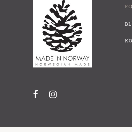
F
BL
K