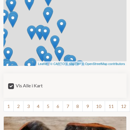
Leaflet
|
© CARTO
© MapTiler
© OpenStreetMap contributors
Vis Alle i Kart
1
2
3
4
5
6
7
8
9
10
11
12