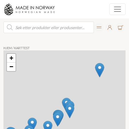
Products
search
HJEM
/ KARTTEST
+
−