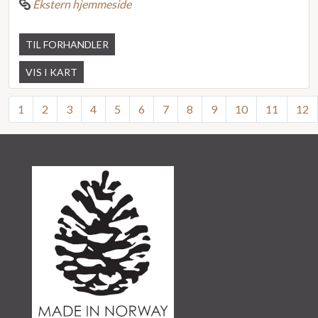
Ekstern hjemmeside
TIL FORHANDLER
VIS I KART
1
2
3
4
5
6
7
8
9
10
11
12