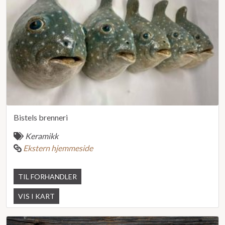
Bistels brenneri
Keramikk
Ekstern hjemmeside
TIL FORHANDLER
VIS I KART