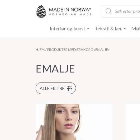
Products
search
Interiør og kunst
Tekstil & lær
Møb
HJEM
/ PRODUKTER MED STIKKORD «EMALJE»
EMALJE
ALLE FILTRE