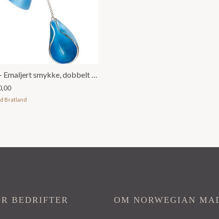
ROM – Emaljert smykke, dobbelt anheng
0,00
id Bratland
OR BEDRIFTER
OM NORWEGIAN MA