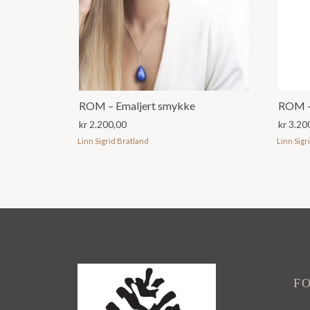
ROM – Emaljert smykke
kr
2.200,00
kr
3.20
Linn Sigrid Bratland
Linn Sigr
F