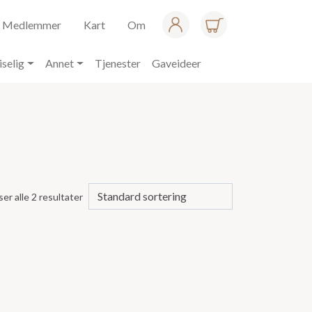
Medlemmer
Kart
Om
iselig
Annet
Tjenester
Gaveideer
ser alle 2 resultater