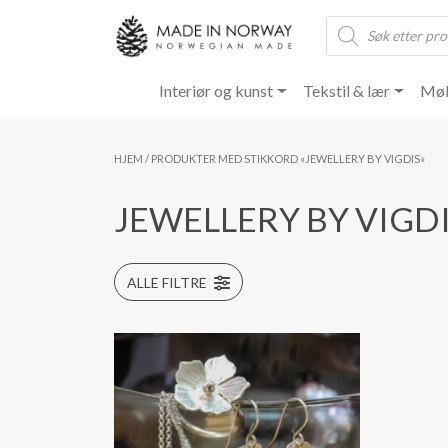
Products
search
Interiør og kunst
Tekstil & lær
Møb
HJEM
/ PRODUKTER MED STIKKORD «JEWELLERY BY VIGDIS»
JEWELLERY BY VIGD
ALLE FILTRE