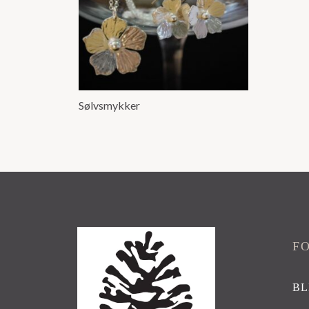
Sølvsmykker
F
BL