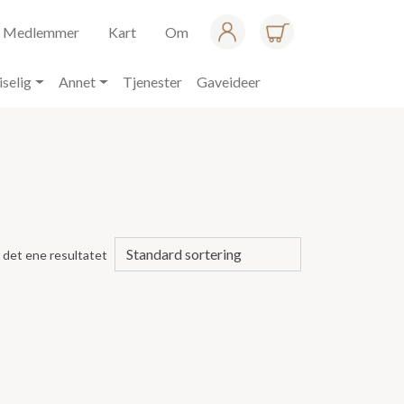
Medlemmer
Kart
Om
iselig
Annet
Tjenester
Gaveideer
 det ene resultatet