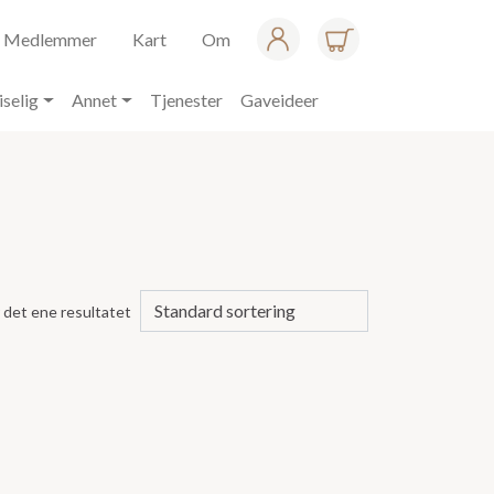
Medlemmer
Kart
Om
iselig
Annet
Tjenester
Gaveideer
 det ene resultatet