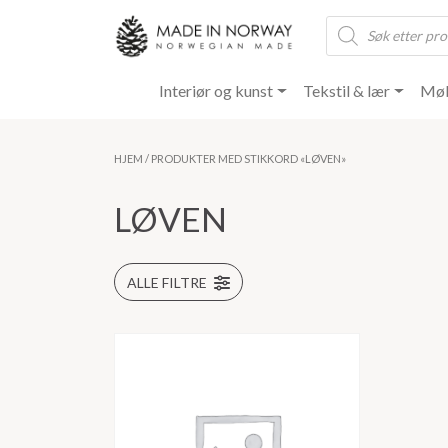
Products
search
Interiør og kunst
Tekstil & lær
Møb
HJEM
/ PRODUKTER MED STIKKORD «LØVEN»
LØVEN
ALLE FILTRE