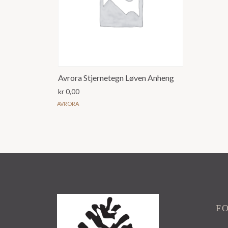
Avrora Stjernetegn Løven Anheng
kr
0,00
AVRORA
F