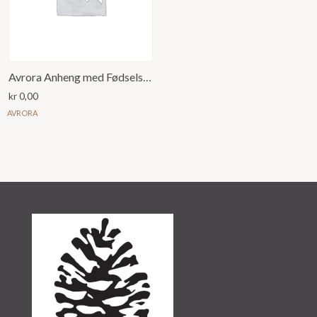
Avrora Anheng med Fødselsmåned blomst for Januar Nellik
kr
0,00
AVRORA