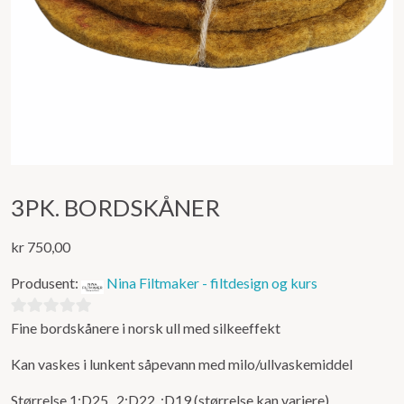
3PK. BORDSKÅNER
kr
750,00
Produsent:
Nina Filtmaker - filtdesign og kurs
Fine bordskånere i norsk ull med silkeeffekt
0
ut
Kan vaskes i lunkent såpevann med milo/ullvaskemiddel
av
5
Størrelse 1:D25 2:D22 :D19 (størrelse kan variere)