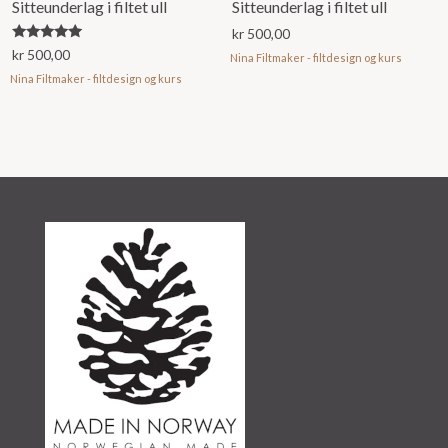
Sitteunderlag i filtet ull
Sitteunderlag i filtet ull
kr
500,00
Vurdert
kr
500,00
Nina Filtmaker - filtdesign og kurs
5.00
av 5
Nina Filtmaker - filtdesign og kurs