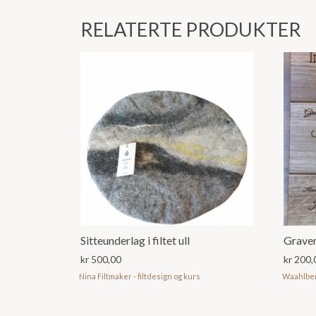
RELATERTE PRODUKTER
Sitteunderlag i filtet ull
Grave
kr
500,00
kr
200,
Nina Filtmaker - filtdesign og kurs
Waahlbe
Dette
produ