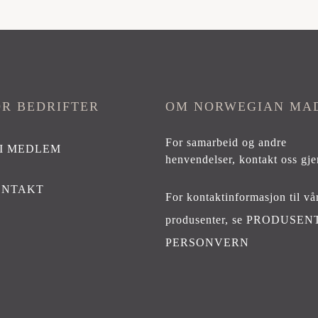
er.
ativene
OR BEDRIFTER
OM NORWEGIAN MA
tsiden
For samarbeid og andre
I MEDLEM
henvendelser,
kontakt oss gje
ONTAKT
For kontaktinformasjon til vå
produsenter, se
PRODUSEN
PERSONVERN