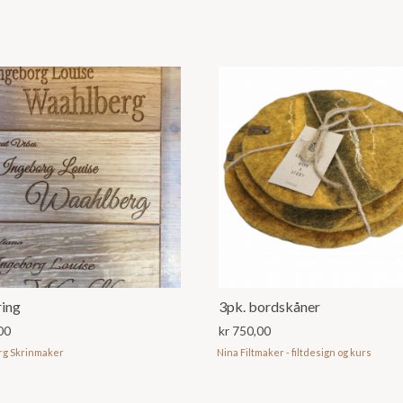
ring
3pk. bordskåner
00
kr
750,00
rg Skrinmaker
Nina Filtmaker - filtdesign og kurs
ktet