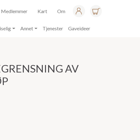
Medlemmer
Kart
Om
iselig
Annet
Tjenester
Gaveideer
GRENSNING AV
ØP