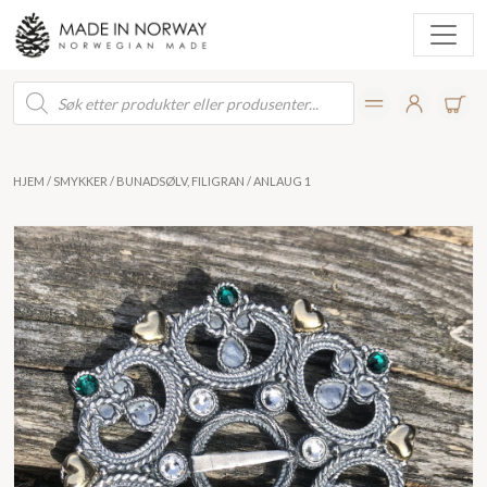
Products
search
HJEM
/
SMYKKER
/
BUNADSØLV, FILIGRAN
/ ANLAUG 1