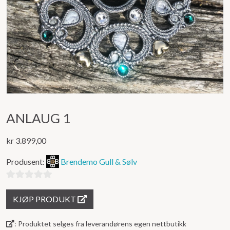
ANLAUG 1
kr
3.899,00
Produsent:
Brendemo Gull & Sølv
0
KJØP PRODUKT
ut
av
: Produktet selges fra leverandørens egen nettbutikk
5