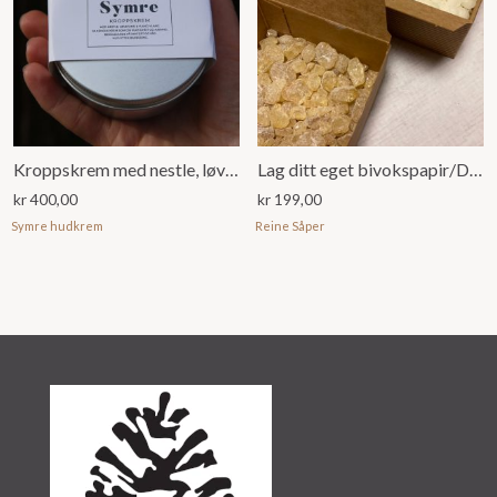
Kroppskrem med nestle, løvetann og ylang-ylang
Lag ditt eget bivokspapir/DIY-kit
kr
400,00
kr
199,00
Symre hudkrem
Reine Såper