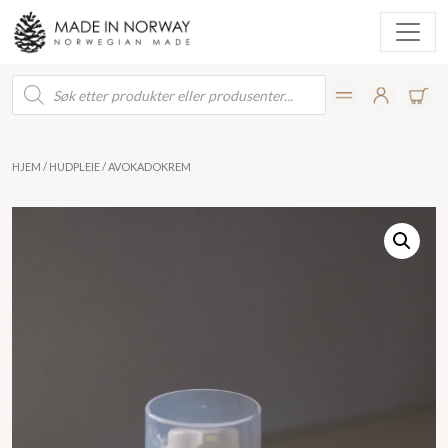
Products
search
HJEM
/
HUDPLEIE
/ AVOKADOKREM