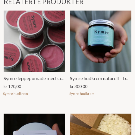
RELATERTE PRODUKTER
Symre leppepomade med raudbet og appelsin (15ml)
Symre hudkrem naturell – barnesalve/sensitiv hud (60ml)
kr
120,00
kr
300,00
Symre hudkrem
Symre hudkrem