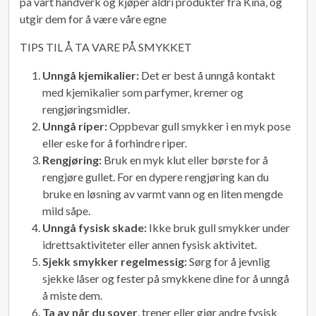
på vårt håndverk og kjøper aldri produkter fra Kina, og
utgir dem for å være våre egne
TIPS TIL Å TA VARE PÅ SMYKKET
Unngå kjemikalier:
Det er best å unngå kontakt
med kjemikalier som parfymer, kremer og
rengjøringsmidler.
Unngå riper:
Oppbevar gull smykker i en myk pose
eller eske for å forhindre riper.
Rengjøring:
Bruk en myk klut eller børste for å
rengjøre gullet. For en dypere rengjøring kan du
bruke en løsning av varmt vann og en liten mengde
mild såpe.
Unngå fysisk skade:
Ikke bruk gull smykker under
idrettsaktiviteter eller annen fysisk aktivitet.
Sjekk smykker regelmessig:
Sørg for å jevnlig
sjekke låser og fester på smykkene dine for å unngå
å miste dem.
Ta av når du sover
, trener eller gjør andre fysisk