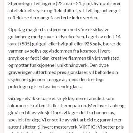
Stjernetegn Tvillingene (22. mai – 21. juni): Symboliserer
intellektuell styrke og fleksibilitet, vil Tvilling-anhenget
reflektere din mangefasetterte indre verden.
Oppdag magien fra stjernene med våre eksklusive
gullanheng med graverte dyrekretsen. Laget av edelt 14
karat (585) gultgull eller hvitgull eller 925 sølv, bærer de
varmen av sollys og visdommen fra kosmos. Hvert
smykke er født i den kreative flammen til vårt verksted,
og mottar funksjonene i unikt håndverk. Den dype
graveringen, utført med presisjonslaser, vil beholde sin
skjønnhet gjennom mange år, mens den trestegs
poleringen gir en fascinerende glans.
Gi deg selv ikke bare et smykke, men et amulett som
inkarnerer kraften til din stjernepatron. Med hvert anheng
gir vi en bit av vår sjel fordi vi lager det fra bunnen av,
spesielt for deg. Vi er stolte av vårt arbeid og garanterer
autentisiteten til hvert mesterverk. VIKTIG: Vi setter pris