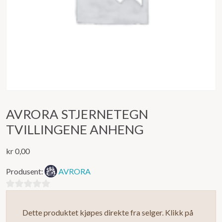
AVRORA STJERNETEGN
TVILLINGENE ANHENG
kr
0,00
Produsent:
AVRORA
0
ut
Dette produktet kjøpes direkte fra selger. Klikk på
av