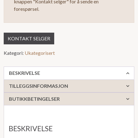
knappen "Kontakt selger" for å sende en
5
forespørsel.
KONTAKT SELGER
Kategori:
Ukategorisert
BESKRIVELSE
TILLEGGSINFORMASJON
BUTIKKBETINGELSER
BESKRIVELSE