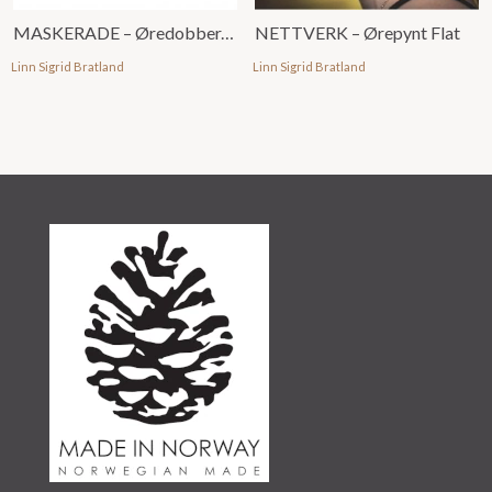
MASKERADE – Øredobber, store
NETTVERK – Ørepynt Flat
Linn Sigrid Bratland
Linn Sigrid Bratland