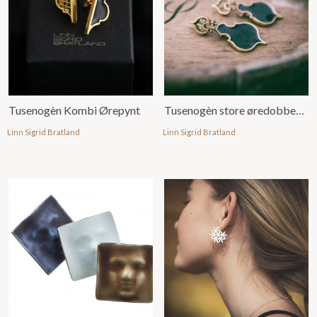
Tusenogèn Kombi Ørepynt
Tusenogèn store øredobber med emalje
Linn Sigrid Bratland
Linn Sigrid Bratland