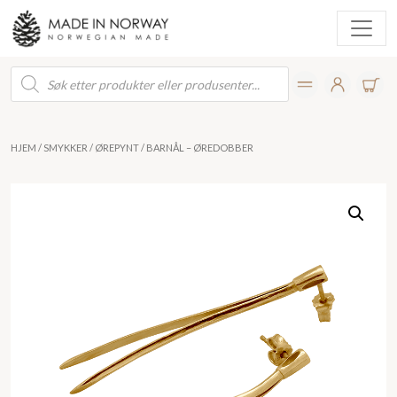
Products
search
HJEM
/
SMYKKER
/
ØREPYNT
/ BARNÅL – ØREDOBBER