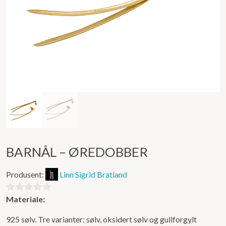
BARNÅL – ØREDOBBER
Produsent:
Linn Sigrid Bratland
Materiale:
0
ut
925 sølv. Tre varianter: sølv, oksidert sølv og gullforgylt
av