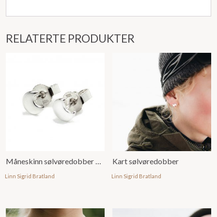
RELATERTE PRODUKTER
Måneskinn sølvøredobber mini
Kart sølvøredobber
Linn Sigrid Bratland
Linn Sigrid Bratland