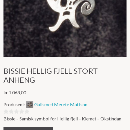
BISSIE HELLIG FJELL STORT
ANHENG
kr
1.068,00
Produsent:
Gullsmed Merete Mattson
Bissie – Samisk symbol for Hellig fjell – Klemet – Okstindan
0
ut