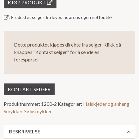
KJØP PRODUKT
av
5
: Produktet selges fra leverandørens egen nettbutikk
Dette produktet kjøpes direkte fra selger. Klikk på
knappen "Kontakt selger" for å sende en
forespørsel.
KONTAKT SELGER
Produktnummer:
1200-2
Kategorier:
Halskjeder og anheng
,
Smykker
,
Sølvsmykker
BESKRIVELSE