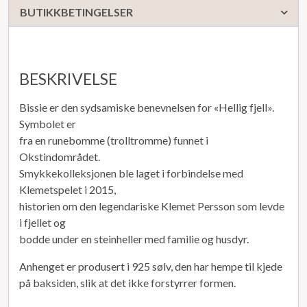
BUTIKKBETINGELSER
BESKRIVELSE
Bissie er den sydsamiske benevnelsen for «Hellig fjell».
Symbolet er
fra en runebomme (trolltromme) funnet i
Okstindområdet.
Smykkekolleksjonen ble laget i forbindelse med
Klemetspelet i 2015,
historien om den legendariske Klemet Persson som levde
i fjellet og
bodde under en steinheller med familie og husdyr.
Anhenget er produsert i 925 sølv, den har hempe til kjede
på baksiden, slik at det ikke forstyrrer formen.