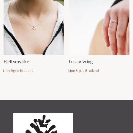
Fjell smykke
Lus sølvring
Linn Sigrid Bratland
Linn Sigrid Bratland