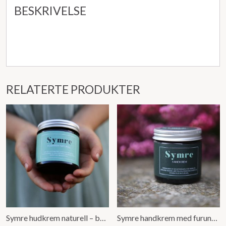
BESKRIVELSE
RELATERTE PRODUKTER
Symre hudkrem naturell – barnesalve/sensitiv hud (60ml)
Symre handkrem med furunålolje (60ml)