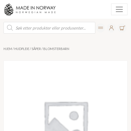
Products
search
HJEM
/
HUDPLEIE
/
SÅPER
/ BLOMSTERBARN