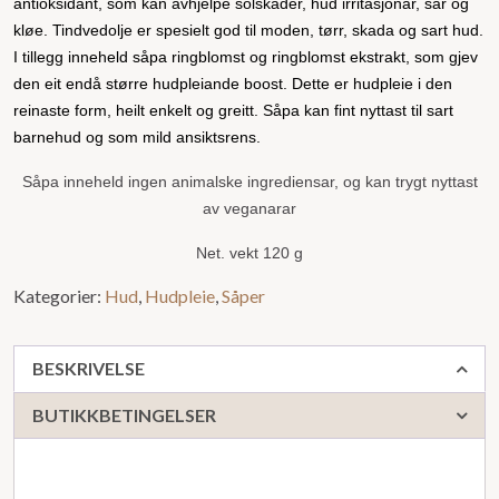
antioksidant, som kan avhjelpe solskader, hud irritasjonar, sår og
kløe. Tindvedolje er spesielt god til moden, tørr, skada og sart hud.
I tillegg inneheld såpa ringblomst og ringblomst ekstrakt, som gjev
den eit endå større hudpleiande boost. Dette er hudpleie i den
reinaste form, heilt enkelt og greitt
.
Såpa kan fint nyttast til sart
barnehud og som mild ansiktsrens.
Såpa inneheld ingen animalske ingrediensar, og kan trygt nyttast
av veganarar
Net. vekt 120 g
Kategorier:
Hud
,
Hudpleie
,
Såper
BESKRIVELSE
BUTIKKBETINGELSER