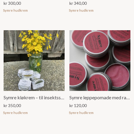
kr
300,00
kr
340,00
Symre hudkrem
Symre hudkrem
Symre kløkrem – til insektsstikk, brannsår, rifter og småsår (60ml)
Symre leppepomade med raudbet og appelsin (15ml)
kr
350,00
kr
120,00
Symre hudkrem
Symre hudkrem