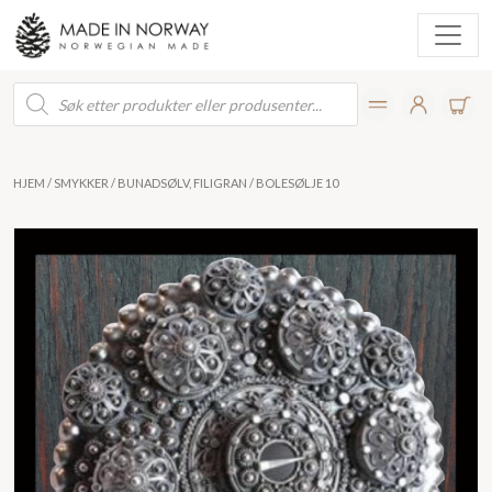
Products
search
HJEM
/
SMYKKER
/
BUNADSØLV, FILIGRAN
/ BOLESØLJE 10