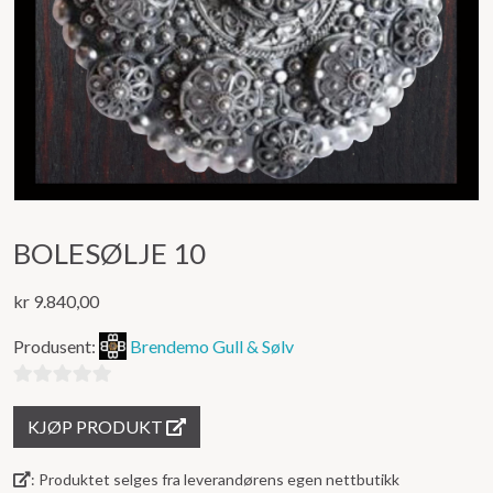
BOLESØLJE 10
kr
9.840,00
Produsent:
Brendemo Gull & Sølv
0
KJØP PRODUKT
ut
av
: Produktet selges fra leverandørens egen nettbutikk
5