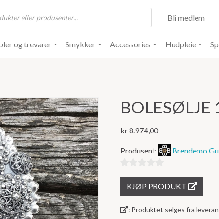
Bli medlem
ler og trevarer
Smykker
Accessories
Hudpleie
Sp
BOLESØLJE 
kr
8.974,00
Produsent:
Brendemo Gul
0
KJØP PRODUKT
ut
av
: Produktet selges fra lever
5