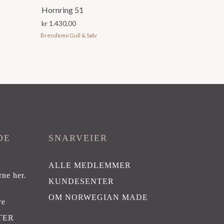
Hornring 51
kr
1.430,00
Brendemo Gull & Sølv
DE
SNARVEIER
ALLE MEDLEMMER
rne her
.
KUNDESENTER
OM NORWEGIAN MADE
re
TER