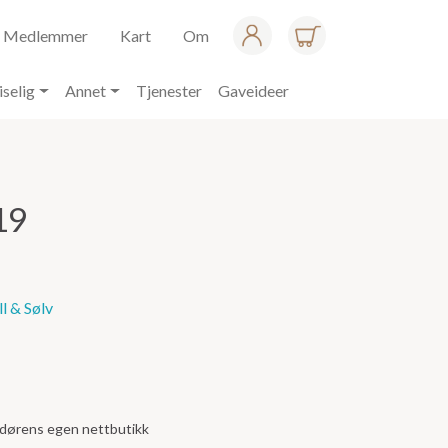
Medlemmer
Kart
Om
iselig
Annet
Tjenester
Gaveideer
19
l & Sølv
andørens egen nettbutikk