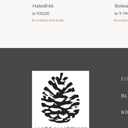
Halsnål 66
Bolesø
kr
920,00
kr
9.74
Brendemo Gull & Sølv
Brendemo
F
BL
K