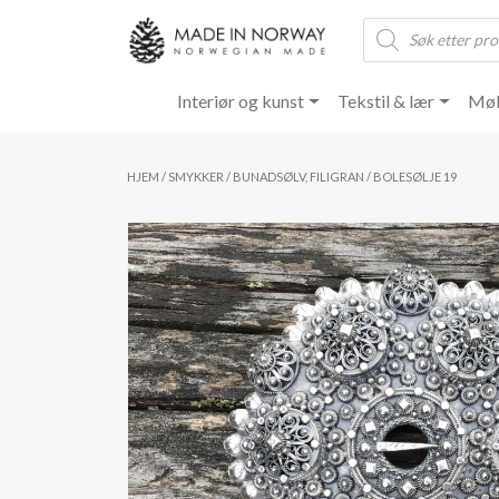
Products
search
Interiør og kunst
Tekstil & lær
Møb
HJEM
/
SMYKKER
/
BUNADSØLV, FILIGRAN
/ BOLESØLJE 19