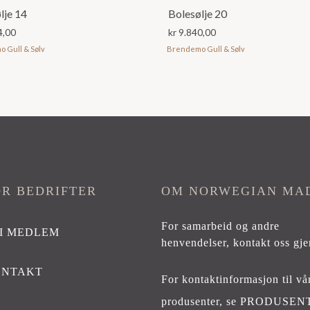
lje 14
Bolesølje 20
4,00
kr
9.840,00
 Gull & Sølv
Brendemo Gull & Sølv
OR BEDRIFTER
OM NORWEGIAN MA
For samarbeid og andre
I MEDLEM
henvendelser,
kontakt oss gje
ONTAKT
For kontaktinformasjon til vå
produsenter, se
PRODUSEN