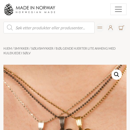
Products
search
HJEM
/
SMYKKER
/
SØLVSMYKKER
/ BØLGENDE HJERTER LITE ANHENG MED
KULEKJEDE I SØLV