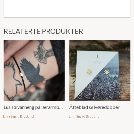
RELATERTE PRODUKTER
Lus sølvanheng på lærarmbånd
Åtteblad sølvøredobber
Linn Sigrid Bratland
Linn Sigrid Bratland