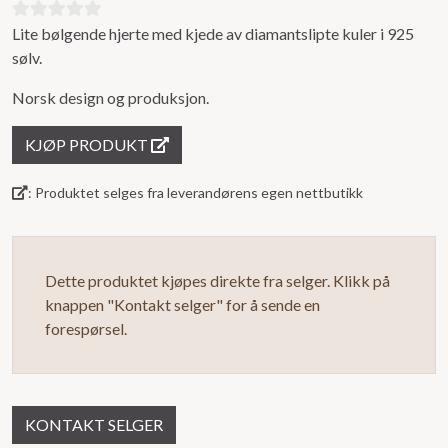
Lite bølgende hjerte med kjede av diamantslipte kuler i 925
0
sølv.
ut
av
Norsk design og produksjon.
5
KJØP PRODUKT
: Produktet selges fra leverandørens egen nettbutikk
Dette produktet kjøpes direkte fra selger. Klikk på
knappen "Kontakt selger" for å sende en
forespørsel.
KONTAKT SELGER