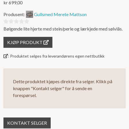
kr
699,00
Produsent:
Gullsmed Merete Mattson
Bølgende lite hjerte med stein/perle og lærkjede med sølvlås.
0
ut
KJØP PRODUKT
av
5
: Produktet selges fra leverandørens egen nettbutikk
Dette produktet kjøpes direkte fra selger. Klikk på
knappen "Kontakt selger" for å sende en
forespørsel.
KONTAKT SELGER