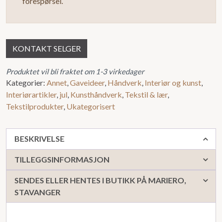
forespørsel.
KONTAKT SELGER
Produktet vil bli fraktet om 1-3 virkedager
Kategorier:
Annet
,
Gaveideer
,
Håndverk
,
Interiør og kunst
,
Interiørartikler
,
jul
,
Kunsthåndverk
,
Tekstil & lær
,
Tekstilprodukter
,
Ukategorisert
BESKRIVELSE
TILLEGGSINFORMASJON
SENDES ELLER HENTES I BUTIKK PÅ MARIERO,
STAVANGER