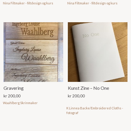
Nina Filtmaker - filtdesign og kurs
Nina Filtmaker - filtdesign og kurs
Gravering
Kunst Zine – No One
kr
200,00
kr
200,00
Waahlberg Skrinmaker
K Linnea Backe/Embroidered Cloths -
Dette
fotograf
produktet
har