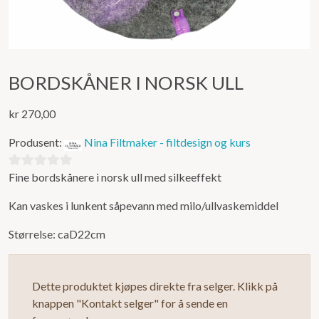
BORDSKÅNER I NORSK ULL
kr
270,00
Produsent:
Nina Filtmaker - filtdesign og kurs
Fine bordskånere i norsk ull med silkeeffekt
0
ut
Kan vaskes i lunkent såpevann med milo/ullvaskemiddel
av
5
Størrelse: caD22cm
Dette produktet kjøpes direkte fra selger. Klikk på
knappen "Kontakt selger" for å sende en