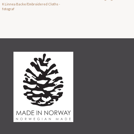
K Linnea Backe/Embroidered Cloths -
fotograf