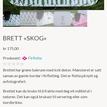
BRETT «SKOG»
kr
175,00
Produsent:
Firfletta
Brettet har grønn bakrunn med kvit dekor. Mønsteret er satt
0
saman av gamle bordar i firfletting. Det er fletta på nytt og
ut
avfotografert.
av
5
Brettet kan du bruke til å frakte med deg eit måltid ut i
naturen. Det kan også brukast til servering eller som
bordbrikke.