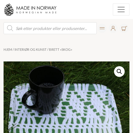
Products
search
HJEM
/
INTERIØR OG KUNST
/ BRETT «SKOG»