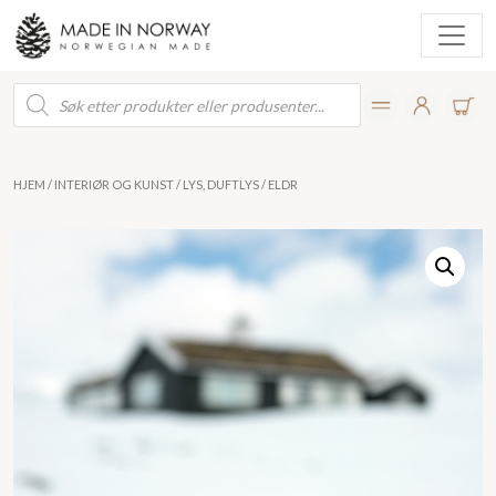
Products
search
HJEM
/
INTERIØR OG KUNST
/
LYS, DUFTLYS
/ ELDR