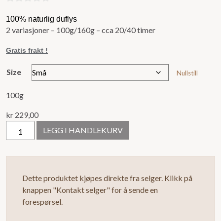
0
100% naturlig duflys
ut
2 variasjoner – 100g/160g – cca 20/40 timer
av
5
Gratis frakt !
Size
Nullstill
100g
kr
229,00
ELDR
LEGG I HANDLEKURV
antall
Dette produktet kjøpes direkte fra selger. Klikk på
knappen "Kontakt selger" for å sende en
forespørsel.