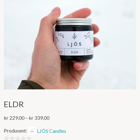
ELDR
Prisområde:
kr
229,00
–
kr
339,00
kr 229,00
Produsent:
LJÓS Candles
til
kr 339,00