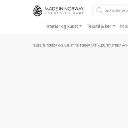
Products
search
Interiør og kunst
Tekstil & lær
Møb
HJEM
/
INTERIØR OG KUNST
/
INTERIØRARTIKLER
/ ET STREIF AV