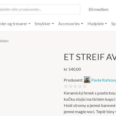
Bli medlem
ler og trevarer
Smykker
Accessories
Hudpleie
Sp
 MÅNEN
ET STREIF 
kr
540,00
Produsent:
Pavla Kurkov
Keramický hrnek s poetickou a
0
kočku stojící na tichém kopci 
ut
Holé stromy a jemné barevné 
av
jemné magie noci. Teplé tóny v
5