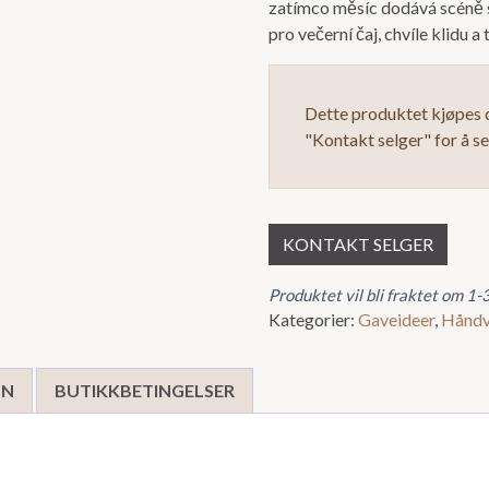
zatímco měsíc dodává scéně s
pro večerní čaj, chvíle klidu 
Dette produktet kjøpes d
"Kontakt selger" for å s
KONTAKT SELGER
Produktet vil bli fraktet om 1-
Kategorier:
Gaveideer
,
Håndv
ON
BUTIKKBETINGELSER