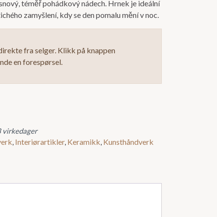
nový, téměř pohádkový nádech. Hrnek je ideální
a tichého zamyšlení, kdy se den pomalu mění v noc.
irekte fra selger. Klikk på knappen
ende en forespørsel.
3 virkedager
erk
,
Interiørartikler
,
Keramikk
,
Kunsthåndverk