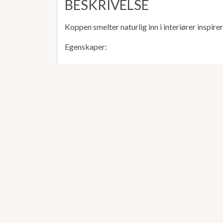
BESKRIVELSE
Koppen smelter naturlig inn i interiører inspirer
Egenskaper:
håndlaget keramikk
kunstnerisk fuglemotiv
myke, jordnære naturtoner
hver kopp er et unikt stykke
en vakker gaveidé