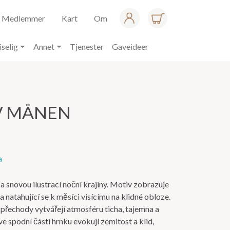
Medlemmer
Kart
Om
iselig
Annet
Tjenester
Gaveideer
AV MÅNEN
a
 snovou ilustrací noční krajiny. Motiv zobrazuje
a natahující se k měsíci visícímu na klidné obloze.
přechody vytvářejí atmosféru ticha, tajemna a
e spodní části hrnku evokují zemitost a klid,