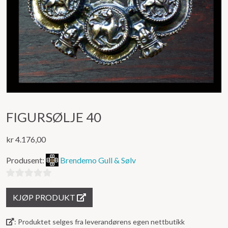
FIGURSØLJE 40
kr
4.176,00
Produsent:
Brendemo Gull & Sølv
0
KJØP PRODUKT
ut
av
: Produktet selges fra leverandørens egen nettbutikk
5