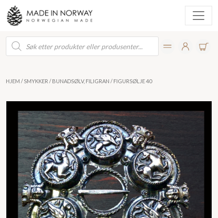
Products
search
HJEM
/
SMYKKER
/
BUNADSØLV, FILIGRAN
/ FIGURSØLJE 40