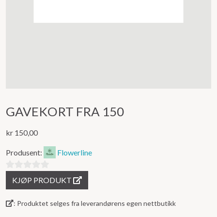
GAVEKORT FRA 150
kr
150,00
Produsent:
Flowerline
0
KJØP PRODUKT
ut
av
: Produktet selges fra leverandørens egen nettbutikk
5