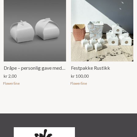
Dråpe – personlig gave med plass til 1 konfekt
Festpakke Rustikk
kr
2,00
kr
100,00
Flowerline
Flowerline