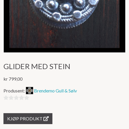
GLIDER MED STEIN
kr
799,00
Produsent:
Brendemo Gull & Sølv
0
ut
KJØP PRODUKT
av
5