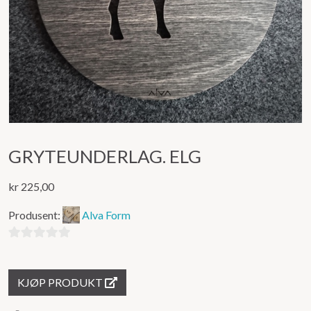
GRYTEUNDERLAG. ELG
kr
225,00
Produsent:
Alva Form
0
ut
KJØP PRODUKT
av
5