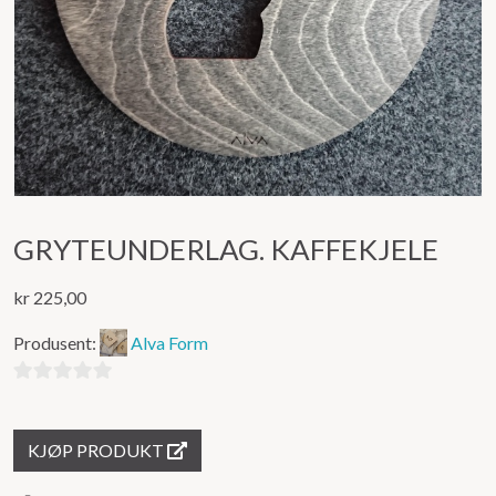
GRYTEUNDERLAG. KAFFEKJELE
kr
225,00
Produsent:
Alva Form
0
ut
KJØP PRODUKT
av
5