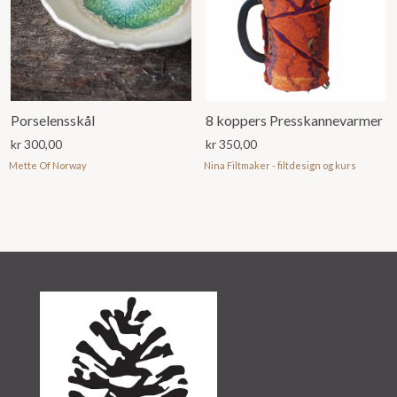
Porselensskål
8 koppers Presskannevarmer
kr
300,00
kr
350,00
Mette Of Norway
Nina Filtmaker - filtdesign og kurs