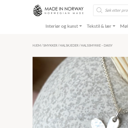
Products
search
Interiør og kunst
Tekstil & lær
Møb
HJEM
/
SMYKKER
/
HALSKJEDER
/ HALSSMYKKE – DAISY