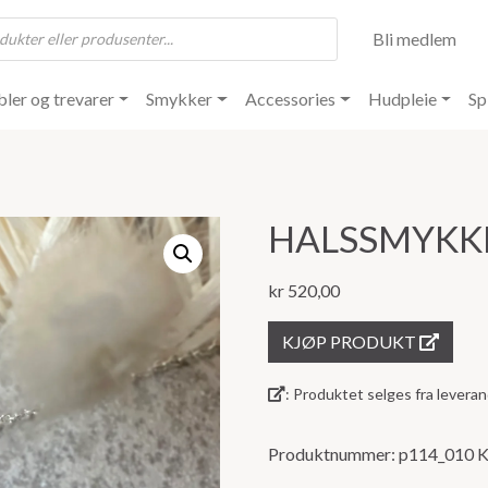
Bli medlem
ler og trevarer
Smykker
Accessories
Hudpleie
Sp
HALSSMYKKE
kr
520,00
KJØP PRODUKT
: Produktet selges fra lever
Produktnummer:
p114_010
K