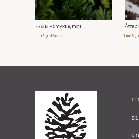
BASIS – Smykke, mini
Åtteb
Linn Sigrid Bratland
Linn Sigr
F
BL
K