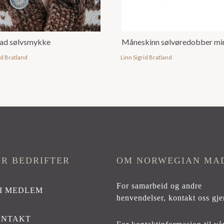
lad sølvsmykke
Måneskinn sølvøredobber mi
id Bratland
Linn Sigrid Bratland
OR BEDRIFTER
OM NORWEGIAN MA
For samarbeid og andre
I MEDLEM
henvendelser,
kontakt oss gje
ONTAKT