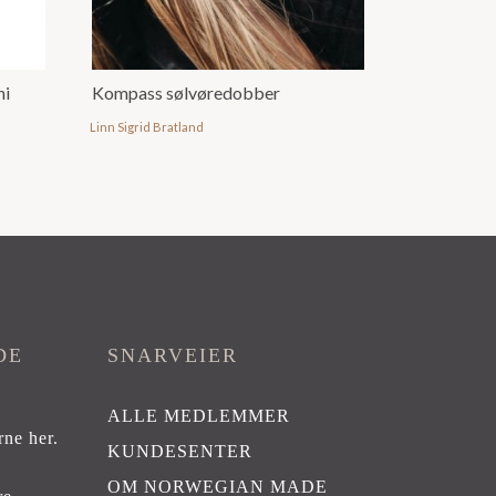
ni
Kompass sølvøredobber
Linn Sigrid Bratland
DE
SNARVEIER
ALLE MEDLEMMER
rne her
.
KUNDESENTER
OM NORWEGIAN MADE