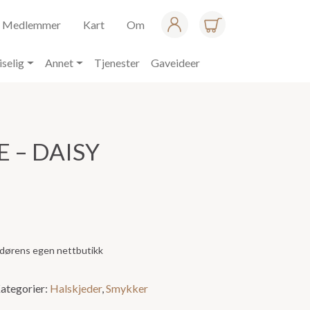
Medlemmer
Kart
Om
iselig
Annet
Tjenester
Gaveideer
 – DAISY
andørens egen nettbutikk
ategorier:
Halskjeder
,
Smykker