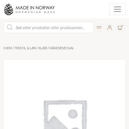
Products
search
HJEM
/
TEKSTIL & LÆR
/
KLÆR
/ HÅNDVEVD SJAL