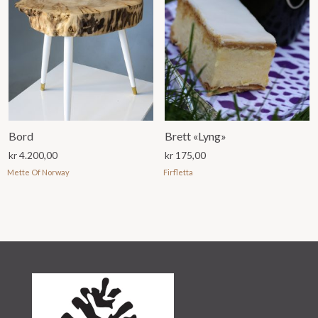
Bord
Brett «Lyng»
kr
4.200,00
kr
175,00
Mette Of Norway
Firfletta