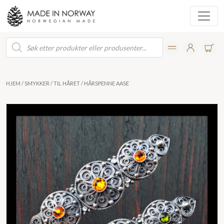
Products
search
HJEM
/
SMYKKER
/
TIL HÅRET
/ HÅRSPENNE AASE