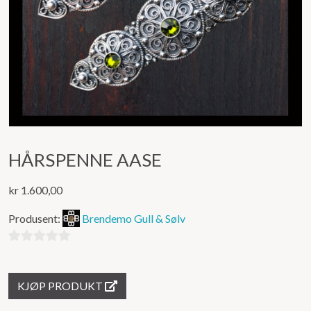
HÅRSPENNE AASE
kr
1.600,00
Produsent:
Brendemo Gull & Sølv
0
ut
KJØP PRODUKT
av
5